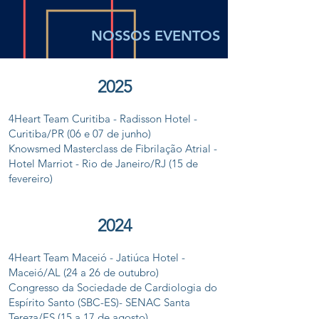
NOSSOS EVENTOS
2
0
2
5
4Heart Team Curitiba - Radisson Hotel -
Curitiba/PR (06 e 07 de junho)
Knowsmed Masterclass de Fibrilação Atrial -
Hotel Marriot - Rio de Janeiro/RJ (15 de
fevereiro)
2
0
2
4
4Heart Team Maceió - Jatiúca Hotel -
Maceió/AL (24 a 26 de outubro)
Congresso da Sociedade de Cardiologia do
Espírito Santo (SBC-ES)- SENAC Santa
Tereza/ES (15 a 17 de agosto)