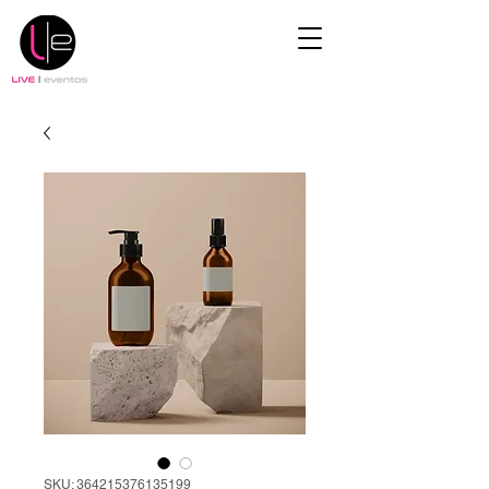
SKU: 364215376135199