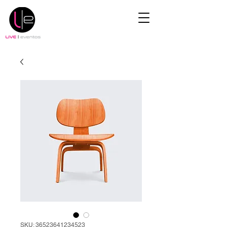
SKU: 36523641234523