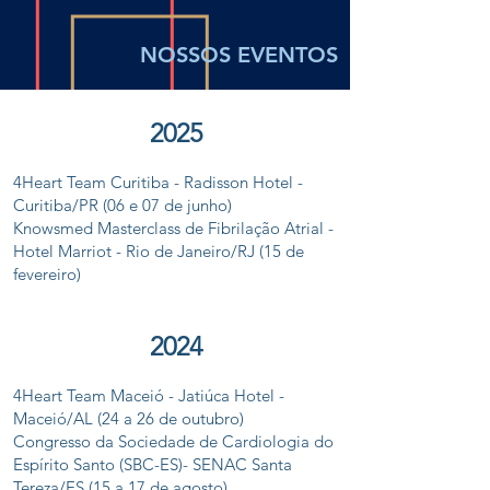
NOSSOS EVENTOS
2
0
2
5
4Heart Team Curitiba - Radisson Hotel -
Curitiba/PR (06 e 07 de junho)
Knowsmed Masterclass de Fibrilação Atrial -
Hotel Marriot - Rio de Janeiro/RJ (15 de
fevereiro)
2
0
2
4
4Heart Team Maceió - Jatiúca Hotel -
Maceió/AL (24 a 26 de outubro)
Congresso da Sociedade de Cardiologia do
Espírito Santo (SBC-ES)- SENAC Santa
Tereza/ES (15 a 17 de agosto)